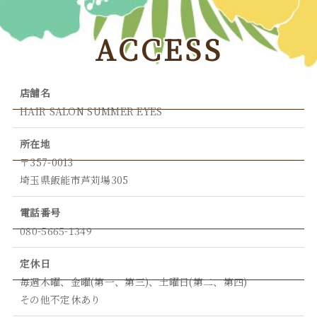
ACCESS
店舗名
HAIR SALON SUMMER EYES
所在地
〒357-0013
埼玉県飯能市芦苅場305
電話番号
080-5665-1349
定休日
毎週木曜、金曜(第一、第三)、土曜日(第二、第四)
その他不定休あり